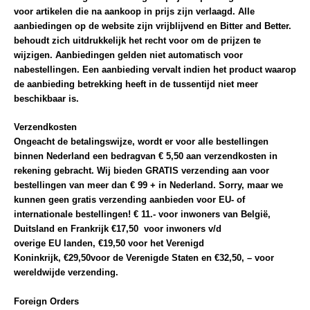
voor artikelen die na aankoop in prijs zijn verlaagd. Alle
aanbiedingen op de website zijn vrijblijvend en Bitter and Better.
behoudt zich uitdrukkelijk het recht voor om de prijzen te
wijzigen. Aanbiedingen gelden niet automatisch voor
nabestellingen. Een aanbieding vervalt indien het product waarop
de aanbieding betrekking heeft in de tussentijd niet meer
beschikbaar is.
Verzendkosten
Ongeacht de betalingswijze, wordt er voor alle bestellingen
binnen Nederland een bedragvan € 5,50 aan verzendkosten in
rekening gebracht. Wij bieden
GRATIS
verzending aan voor
bestellingen van meer dan
€ 99 +
in Nederland. Sorry, maar we
kunnen geen gratis verzending aanbieden voor EU- of
internationale bestellingen!
€ 11.-
voor inwoners van
België,
Duitsland
en Frankrijk
€
17,50 voor inwoners v/d
overige
EU
landen,
€19,50
voor het
Verenigd
Koninkrijk
,
€29,50
voor de
Verenigde Staten
en
€32,50,
– voor
wereldwijde verzending.
Foreign Orders