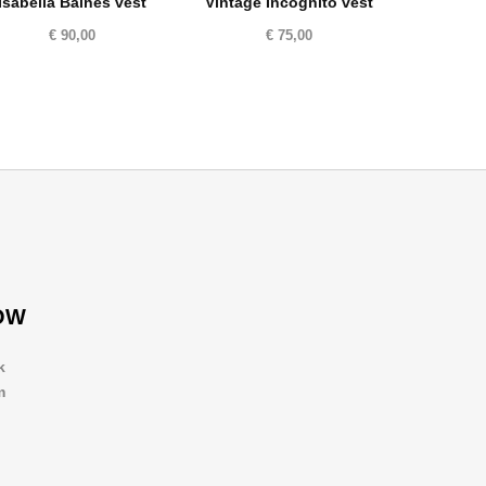
Isabella Baines vest
Vintage Incognito vest
€
90,00
€
75,00
OW
k
m