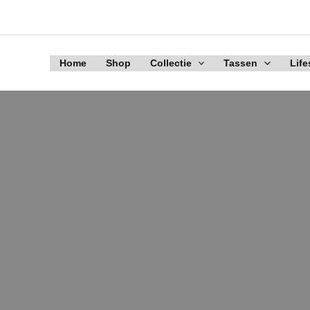
Ga
naar
de
inhoud
Home
Shop
Collectie
Tassen
Life