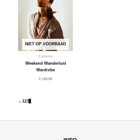
NIET OP VOORRAAD
Collectie
Weekend Wanderlust
Wardrobe
€
120,00
←
1
2
3
4
INFO