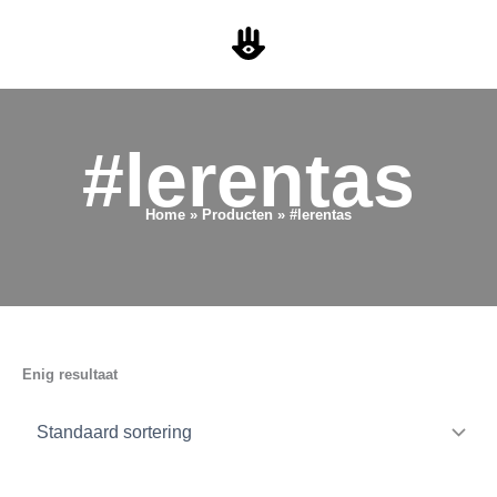
Ga
naar
de
inhoud
#lerentas
Home
Producten
#lerentas
Enig resultaat