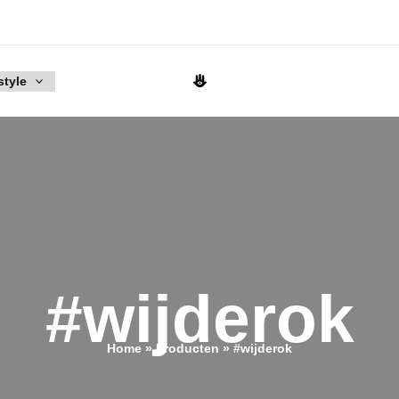
style
#wijderok
Home
Producten
#wijderok