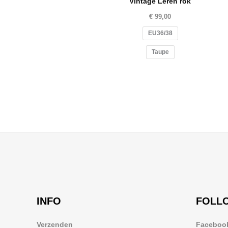
Vintage Leren rok
€
99,00
EU36/38
Taupe
INFO
FOLL
Verzenden
Faceboo