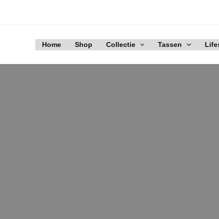
Ga
naar
de
inhoud
Home
Shop
Collectie
Tassen
Life