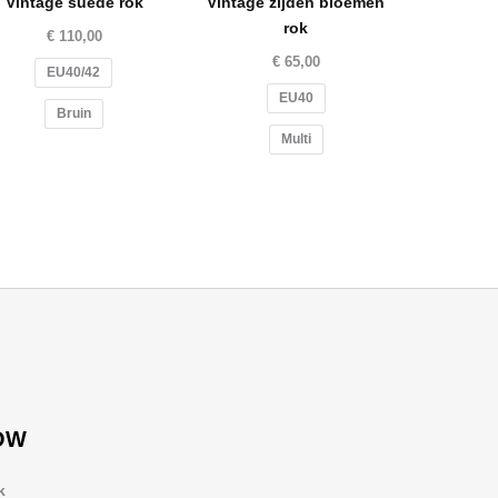
Vintage suede rok
Vintage zijden bloemen
rok
€
110,00
€
65,00
EU40/42
EU40
Bruin
Multi
OW
k