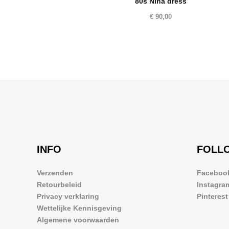
80s Nina dress
€
90,00
INFO
FOLL
Verzenden
Faceboo
Retourbeleid
Instagra
Privacy verklaring
Pinterest
Wettelijke Kennisgeving
Algemene voorwaarden