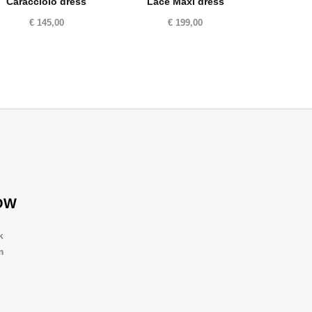
Caracciolo dress
Lace Maxi dress
€
145,00
€
199,00
OW
k
m