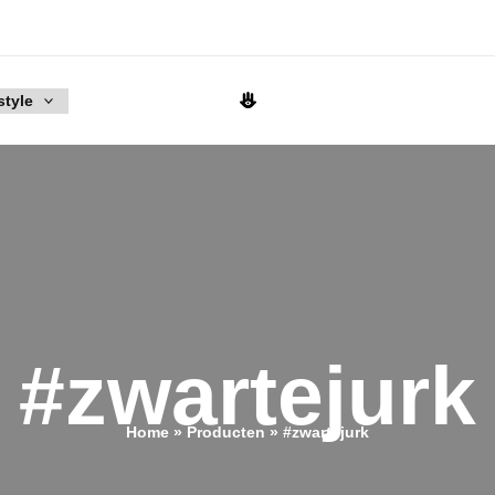
style
#zwartejurk
Home
Producten
#zwartejurk