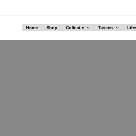
Ga
naar
de
inhoud
Home
Shop
Collectie
Tassen
Life