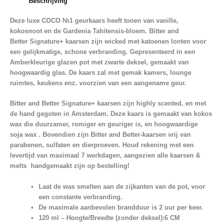
Beschrijving
Deze luxe COCO №1 geurkaars heeft tonen van
vanille,
kokosnoot en de Gardenia Tahitensis-bloem.
Bitter and
Better
Signature+ kaarsen
zijn wicked met katoenen lonten voor
een gelijkmatige, schone verbranding. Gepresenteerd in een
Amberkleurige glazen pot met zwarte deksel, gemaakt van
hoogwaardig glas. De kaars zal met gemak kamers, lounge
ruimtes, keukens enz. voorzien van een aangename geur.
Bitter and Better Signature+ kaarsen zijn highly scented, en met
de hand gegoten in Amsterdam. Deze kaars is gemaakt van
kokos
wax
die duurzamer, romiger en geuriger is, en
hoogwaardige
soja wax
. Bovendien zijn Bitter and Better-kaarsen vrij van
parabenen, sulfaten en dierproeven. Houd rekening met een
levertijd van maximaal 7 werkdagen, aangezien alle kaarsen &
melts handgemaakt zijn op bestelling!
Laat de was smelten aan de zijkanten van de pot, voor
een constante verbranding.
De maximale aanbevolen brandduur is 2 uur per keer.
120 ml – Hoogte/Breedte (zonder deksel):6 CM