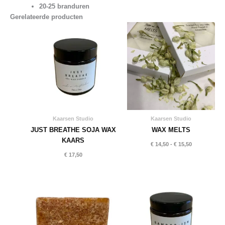
20-25 branduren
Gerelateerde producten
Kaarsen Studio
Kaarsen Studio
JUST BREATHE SOJA WAX
WAX MELTS
KAARS
Prijsklasse:
€
14,50
-
€
15,50
€ 14,50
€
17,50
tot
€ 15,50