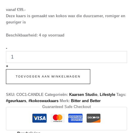
vanaf €99.-
Deze kaars is gemaakt van
kokos wax
die duurzamer, romiger en
geuriger is
Beschikbaarheid:
4 op voorraad
COCO
-
№1
KOKOS
WAX
+
KAARS
aantal
TOEVOEGEN AAN WINKELWAGEN
SKU:
COC1-CANDLE
Categorieën:
Kaarsen Studio
,
Lifestyle
Tags:
#geurkaars
,
#kokoswaxkaars
Merk:
Bitter and Better
Guaranteed Safe Checkout