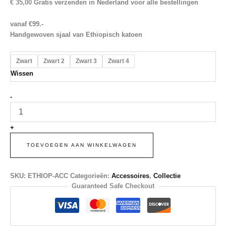
€
35,00
Gratis verzenden in Nederland voor alle bestellingen
vanaf €99.-
Handgewoven sjaal van Ethiopisch katoen
Zwart
Zwart 2
Zwart 3
Zwart 4
Wissen
Katoenen
-
sjaal
aantal
+
TOEVOEGEN AAN WINKELWAGEN
SKU:
ETHIOP-ACC
Categorieën:
Accessoires
,
Collectie
Guaranteed Safe Checkout