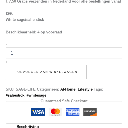
€
7,50
Gratis verzenden in Nederland voor alle bestellingen vanaf
€99.-
White sage/salie stick
Beschikbaarheid:
4 op voorraad
WHITE
-
SAGE
aantal
+
TOEVOEGEN AAN WINKELWAGEN
SKU:
SAGE-LIFE
Categorieën:
At-Home
,
Lifestyle
Tags:
#saliestick
,
#whitesage
Guaranteed Safe Checkout
Beschrijving