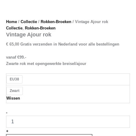
Home
/
Collectie
/
Rokken-Broeken
/ Vintage Ajour rok
Collectie
,
Rokken-Broeken
Vintage Ajour rok
€
65,00
Gratis verzenden in Nederland voor alle bestellingen
vanaf €99.-
Zwarte rok met opengewerkte breisel/ajour
EU38
Zwart
Wissen
Vintage
-
Ajour
rok
aantal
+