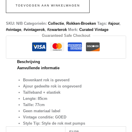
TOEVOEGEN AAN WINKELWAGEN
SKU:
N/B
Categorieën:
Collectie
,
Rokken-Broeken
Tags:
#ajour
,
#vintage
,
#vintagerok
,
#zwarterok
Merk:
Curated Vintage
Guaranteed Safe Checkout
Beschrijving
Aanvullende informatie
Bovenkant rok is gevoerd
Ajour gedeelte rok is ongevoerd
Tailleband + elastiek
Lengte: 85cm
Taille: 77cm
Geen materiaal label
Vintage conditie:
GOED
Style Tip
: Style de rok met pumps