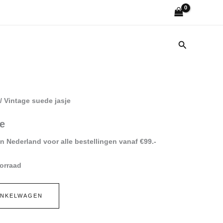
jasje
aantal
Zoeken
/ Vintage suede jasje
je
n Nederland voor alle bestellingen vanaf €99.-
orraad
INKELWAGEN