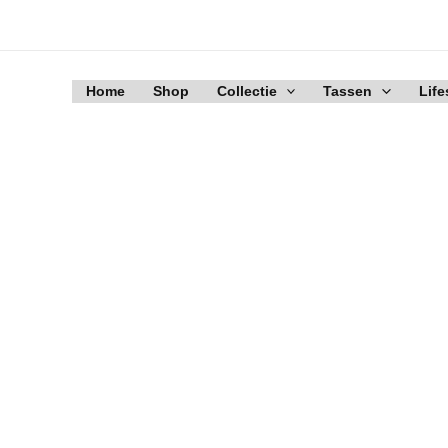
Ga
naar
de
inhoud
Home
Shop
Collectie
Tassen
Life