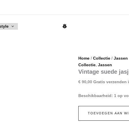
style
Home
/
Collectie
/
Jassen
Collectie
,
Jassen
Vintage suede jas
€
90,00
Gratis verzenden i
Beschikbaarheid:
1 op vo
Vintage
TOEVOEGEN AAN W
suede
jasje
aantal